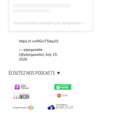
Une publication partagée par pipegazette.com (@pipegazette)
https://t.co/RGxTTskp2S
— pipegazette
(@pipegazette)
July 19,
2026
ÉCOUTEZ NOS PODCASTS ▼