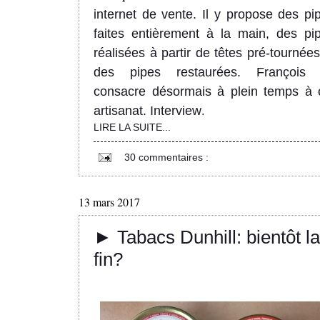
internet de vente. Il y propose des pi
faites entièrement à la main, des pi
réalisées à partir de têtes pré-tournées
des pipes restaurées. Fra
nçoi
con
sacre désorma
is à pl
ein temps à 
artisan
a
t.
Interview
.
LIRE LA SUITE...
30 commentaires :
13 mars 2017
► Tabacs Dunhill: bientôt la
fin?