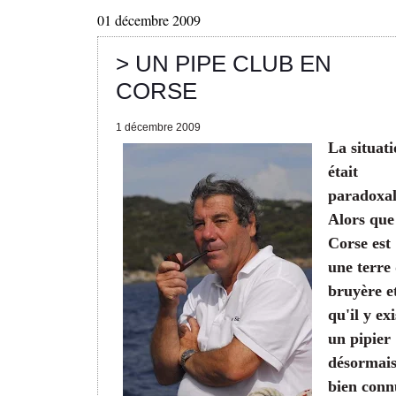
01 décembre 2009
> UN PIPE CLUB EN
CORSE
1 décembre 2009
La situat
était
paradoxal
Alors que
Corse est
une terre
bruyère e
qu'il y exi
un pipier
désormai
bien conn