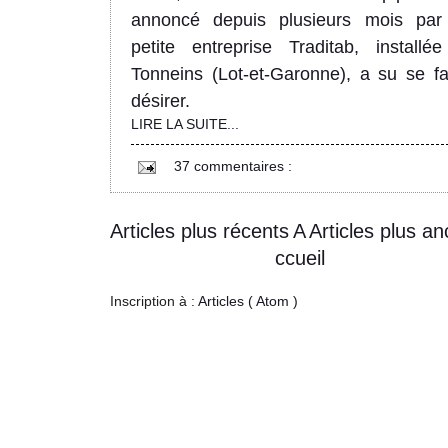
ann
oncé de
puis plusieurs mois par
petite
en
treprise Traditab
, installé
Tonneins (Lot-et-Garonne)
, a su se fa
désirer.
LIRE LA SUITE...
37 commentaires :
Articles plus récents
A
Articles plus an
ccueil
Inscription à :
Articles ( Atom )