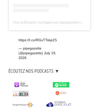
Une publication partagée par pipegazette.com (@pipegazette)
https://t.co/RGxTTskp2S
— pipegazette
(@pipegazette)
July 19,
2026
ÉCOUTEZ NOS PODCASTS ▼