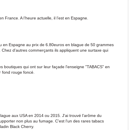
en France. A l’heure actuelle, il l’est en Espagne.
ndu en Espagne au prix de 6.80euros en blague de 50 grammes
s. Chez d'autres commerçants ils appliquent une surtaxe qui
es boutiques qui ont sur leur façade l'enseigne "TABACS" en
 fond rouge foncé.
e blague aux USA en 2014 ou 2015. J'ai trouvé l'arôme du
supporter non plus au fumage. C'est l'un des rares tabacs
ladin Black Cherry.