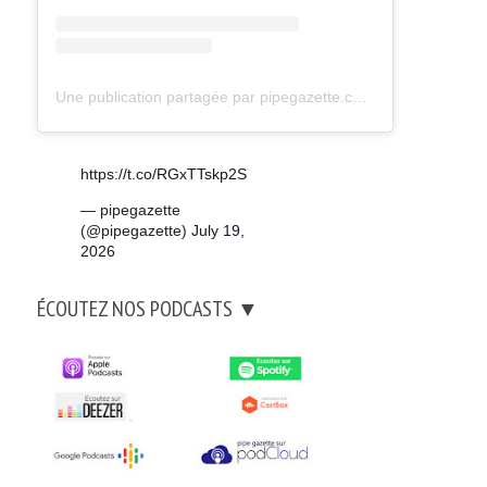
Une publication partagée par pipegazette.com (@pipegazette)
https://t.co/RGxTTskp2S
— pipegazette
(@pipegazette)
July 19,
2026
ÉCOUTEZ NOS PODCASTS ▼