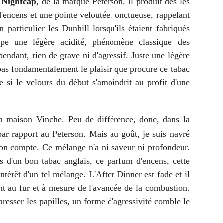
e Nightcap
, de la marque Peterson. Il produit dès les
'encens et une pointe veloutée, onctueuse, rappelant
 particulier les Dunhill lorsqu'ils étaient fabriqués
pe une légère acidité, phénomène classique des
endant, rien de grave ni d'agressif. Juste une légère
pas fondamentalement le plaisir que procure ce tabac
si le velours du début s'amoindrit au profit d'une
a maison Vinche.
Peu de différence, donc, dans la
 par rapport au Peterson. Mais au goût, je suis navré
mon compte. Ce mélange n'a ni saveur ni profondeur.
s d'un bon tabac anglais, ce parfum d'encens, cette
intérêt d'un tel mélange. L'After Dinner est fade et il
t au fur et à mesure de l'avancée de la combustion.
resser les papilles, un forme d'agressivité comble le