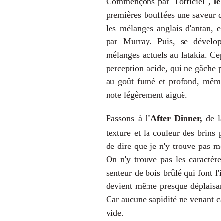
Commençons par "l'officiel",
l
premières bouffées une saveur d
les mélanges anglais d'antan, en
par Murray. Puis, se dévelop
mélanges actuels au latakia. Cep
perception acide, qui ne gâche 
au goût fumé et profond, même 
note légèrement aiguë.
Passons à
l'After Dinner,
de l
texture et la couleur des brins
de dire que je n'y trouve pas 
On n'y trouve pas les caractère
senteur de bois brûlé qui font l'
devient même presque déplaisan
Car aucune sapidité ne venant ca
vide.