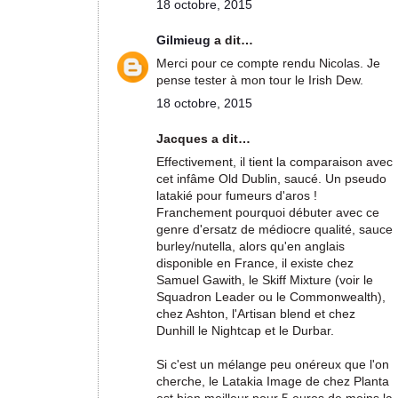
18 octobre, 2015
Gilmieug
a dit…
Merci pour ce compte rendu Nicolas. Je
pense tester à mon tour le Irish Dew.
18 octobre, 2015
Jacques a dit…
Effectivement, il tient la comparaison avec
cet infâme Old Dublin, saucé. Un pseudo
latakié pour fumeurs d'aros !
Franchement pourquoi débuter avec ce
genre d'ersatz de médiocre qualité, sauce
burley/nutella, alors qu'en anglais
disponible en France, il existe chez
Samuel Gawith, le Skiff Mixture (voir le
Squadron Leader ou le Commonwealth),
chez Ashton, l'Artisan blend et chez
Dunhill le Nightcap et le Durbar.
Si c'est un mélange peu onéreux que l'on
cherche, le Latakia Image de chez Planta
est bien meilleur pour 5 euros de moins la