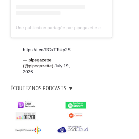
Une publication partagée par pipegazette.com (@pipegazette)
https://t.co/RGxTTskp2S
— pipegazette
(@pipegazette)
July 19,
2026
ÉCOUTEZ NOS PODCASTS ▼