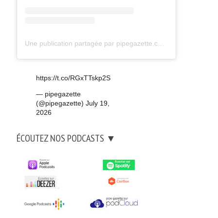
Une publication partagée par pipegazette.com (@pipegazette)
https://t.co/RGxTTskp2S
— pipegazette
(@pipegazette)
July 19,
2026
ÉCOUTEZ NOS PODCASTS ▼