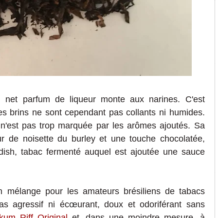
n net parfum de liqueur monte aux narines. C'est
es brins ne sont cependant pas collants ni humides.
 n'est pas trop marquée par les arômes ajoutés. Sa
ur de noisette du burley et une touche chocolatée,
dish, tabac fermenté auquel est ajoutée une sauce
 mélange pour les amateurs brésiliens de tabacs
as agressif ni
éc
œ
urant, doux et odoriférant sans
kum Riff Original
et, dans une moindre mesure, à