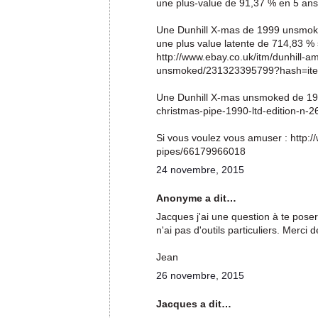
une plus-value de 91,37 % en 5 ans
Une Dunhill X-mas de 1999 unsmoked 
une plus value latente de 714,83 % su
http://www.ebay.co.uk/itm/dunhill-
unsmoked/231323395799?hash=it
Une Dunhill X-mas unsmoked de 1990
christmas-pipe-1990-ltd-edition-
Si vous voulez vous amuser : http:
pipes/66179966018
24 novembre, 2015
Anonyme a dit…
Jacques j'ai une question à te poser
n'ai pas d'outils particuliers. Merci 
Jean
26 novembre, 2015
Jacques a dit…