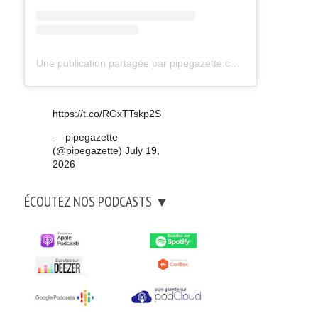
Une publication partagée par pipegazette.com (@pipegazette)
https://t.co/RGxTTskp2S
— pipegazette
(@pipegazette)
July 19,
2026
ÉCOUTEZ NOS PODCASTS ▼