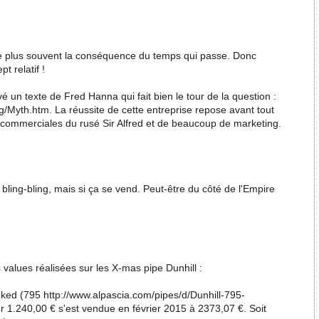
t le plus souvent la conséquence du temps qui passe. Donc
t relatif !
uvé un texte de Fred Hanna qui fait bien le tour de la question :
g/Myth.htm. La réussite de cette entreprise repose avant tout
 commerciales du rusé Sir Alfred et de beaucoup de marketing.
bling-bling, mais si ça se vend. Peut-être du côté de l'Empire
values réalisées sur les X-mas pipe Dunhill :
ed (795 http://www.alpascia.com/pipes/d/Dunhill-795-
 1.240,00 € s'est vendue en février 2015 à 2373,07 €. Soit