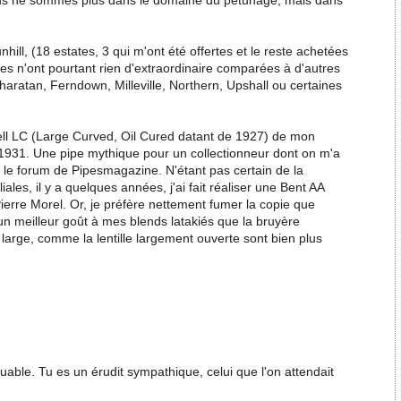
Nous ne sommes plus dans le domaine du pétunage, mais dans
ll, (18 estates, 3 qui m'ont été offertes et le reste achetées
pes n'ont pourtant rien d'extraordinaire comparées à d'autres
ratan, Ferndown, Milleville, Northern, Upshall ou certaines
 shell LC (Large Curved, Oil Cured datant de 1927) de mon
 1931. Une pipe mythique pour un collectionneur dont on m'a
 le forum de Pipesmagazine. N'étant pas certain de la
ales, il y a quelques années, j'ai fait réaliser une Bent AA
ierre Morel. Or, je préfère nettement fumer la copie que
 un meilleur goût à mes blends latakiés que la bruyère
 large, comme la lentille largement ouverte sont bien plus
able. Tu es un érudit sympathique, celui que l'on attendait