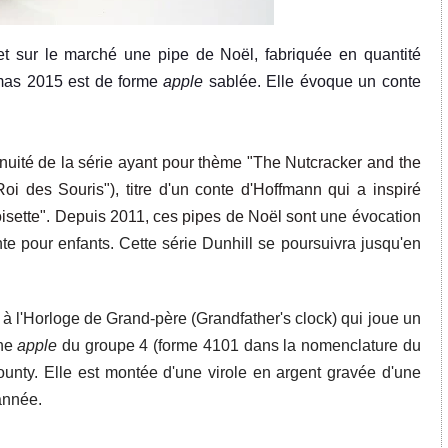
t sur le marché une pipe de Noël, fabriquée en quantité
stmas 2015 est de forme
apple
sablée. Elle évoque un conte
inuité de la série ayant pour thème "The Nutcracker and the
oi des Souris"), titre d'un conte d'Hoffmann qui a inspiré
isette". Depuis 2011
, c
es pipes de Noël sont
une é
vocation
e pour enfants. Cette série Dunhill se poursuivra jusqu'en
à l'Horloge de Grand-père (Grandfather's clo
ck) qui joue un
une
apple
du groupe 4 (forme 4101 dans la nomenc
lature du
County. Elle est montée d'une v
irole en arg
ent gravée d'une
'année.