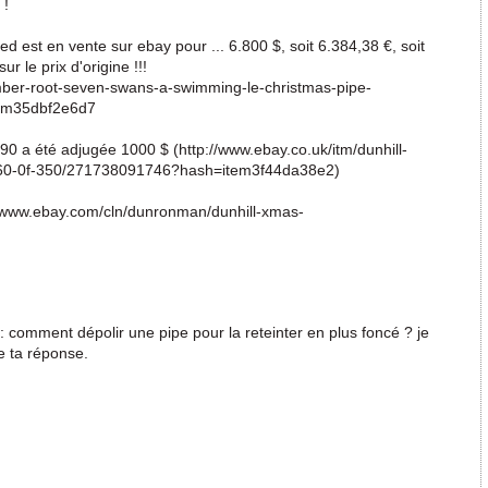
 !
est en vente sur ebay pour ... 6.800 $, soit 6.384,38 €, soit
r le prix d'origine !!!
amber-root-seven-swans-a-swimming-le-christmas-pipe-
em35dbf2e6d7
 a été adjugée 1000 $ (http://www.ebay.co.uk/itm/dunhill-
n-260-0f-350/271738091746?hash=item3f44da38e2)
//www.ebay.com/cln/dunronman/dunhill-xmas-
: comment dépolir une pipe pour la reteinter en plus foncé ? je
de ta réponse.