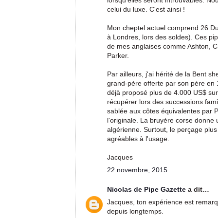
lorsqu'elles seront introuvables. 
celui du luxe. C'est ainsi !
Mon cheptel actuel comprend 26 Dunhi
à Londres, lors des soldes). Ces pi
de mes anglaises comme Ashton, Cha
Parker.
Par ailleurs, j'ai hérité de la Bent
grand-père offerte par son père en
déjà proposé plus de 4.000 US$ sur
récupérer lors des successions famili
sablée aux côtes équivalentes par P
l'originale. La bruyère corse donne
algérienne. Surtout, le perçage plus
agréables à l'usage.
Jacques
22 novembre, 2015
Nicolas de Pipe Gazette
a dit…
Jacques, ton expérience est remarqu
depuis longtemps.