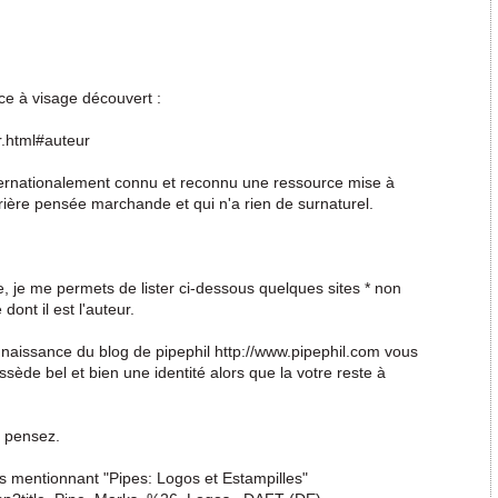
ce à visage découvert :
r.html#auteur
nternationalement connu et reconnu une ressource mise à
arrière pensée marchande et qui n'a rien de surnaturel.
 je me permets de lister ci-dessous quelques sites * non
dont il est l'auteur.
naissance du blog de pipephil http://www.pipephil.com vous
ède bel et bien une identité alors que la votre reste à
s pensez.
es mentionnant "Pipes: Logos et Estampilles"