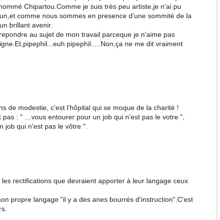
i nommé Chipartou.Comme je suis très peu artiste,je n'ai pu
un,et comme nous sommes en presence d'une sommité de la
n brillant avenir.
repondre au sujet de mon travail parceque je n'aime pas
gne.Et,pipephil...euh pipephil.....Non,ça ne me dit vraiment
 de modestie, c’est l’hôpital qui se moque de la charité !
t pas : " …vous entourer pour un job qui n'est pas le votre ",
 job qui n'est pas le vôtre ".
 les rectifications que devraient apporter à leur langage ceux
 propre langage "il y a des anes bourrés d'instruction".C'est
rs.