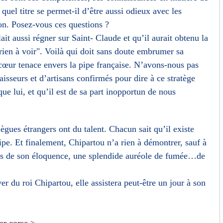
 quel titre se permet-il d’être aussi odieux avec les
ion. Posez-vous ces questions ?
lait aussi régner sur Saint- Claude et qu’il aurait obtenu la
 rien à voir". Voilà qui doit sans doute embrumer sa
ncœur tenace envers la pipe française. N’avons-nous pas
sseurs et d’artisans confirmés pour dire à ce stratège
ue lui, et qu’il est de sa part inopportun de nous
ègues étrangers ont du talent. Chacun sait qu’il existe
pipe. Et finalement, Chipartou n’a rien à démontrer, sauf à
vers de son éloquence, une splendide auréole de fumée…de
r du roi Chipartou, elle assistera peut-être un jour à son