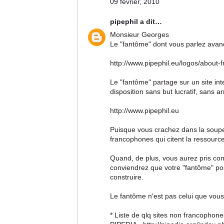
09 février, 2010
pipephil
a dit…
Monsieur Georges
Le "fantôme" dont vous parlez avan
http://www.pipephil.eu/logos/about-f
Le "fantôme" partage sur un site i
disposition sans but lucratif, sans 
http://www.pipephil.eu
Puisque vous crachez dans la soupe,
francophones qui citent la ressource 
Quand, de plus, vous aurez pris con
conviendrez que votre "fantôme" poss
construire.
Le fantôme n'est pas celui que vou
* Liste de qlq sites non francophon