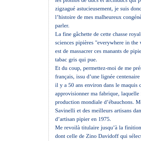
les plombs de ducs et archiducs qui p
zigzagué astucieusement, je suis don
l’histoire de mes malheureux congénère
parler.
La fine gâchette de cette chasse royal
sciences pipières "everywhere in the 
est de massacrer ces manants de pipie
tabac gris qui pue.
Et du coup, permettez-moi de me prése
français, issu d’une lignée centenai
il y a 50 ans environ dans le maquis 
approvisionner ma fabrique, laquelle
production mondiale d’ébauchons. Me
Savinelli et des meilleurs artisans d
d’artisan pipier en 1975.
Me revoilà titulaire jusqu’à la finiti
dont celle de Zino Davidoff qui sél