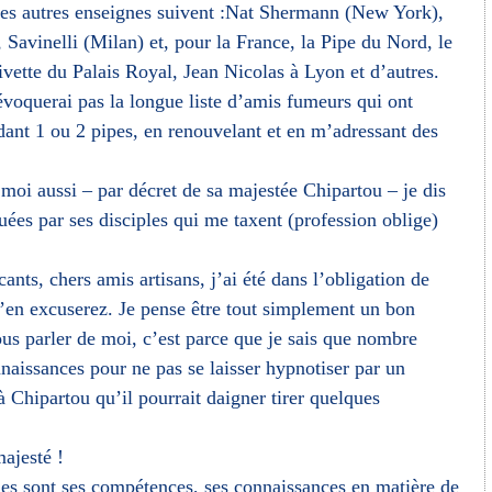
s autres enseignes suivent :Nat Shermann (New York),
Savinelli (Milan) et, pour la France, la Pipe du Nord, le
ivette du Palais Royal, Jean Nicolas à Lyon et d’autres.
’évoquerai pas la longue liste d’amis fumeurs qui ont
nt 1 ou 2 pipes, en renouvelant et en m’adressant des
moi aussi – par décret de sa majestée Chipartou – je dis
uées par ses disciples qui me taxent (profession oblige)
nts, chers amis artisans, j’ai été dans l’obligation de
’en excuserez. Je pense être tout simplement un bon
vous parler de moi, c’est parce que je sais que nombre
naissances pour ne pas se laisser hypnotiser par un
à Chipartou qu’il pourrait daigner tirer quelques
majesté !
les sont ses compétences, ses connaissances en matière de