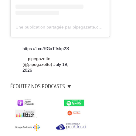
Une publication partagée par pipegazette.com (@pipegazette)
https://t.co/RGxTTskp2S
— pipegazette
(@pipegazette)
July 19,
2026
ÉCOUTEZ NOS PODCASTS ▼