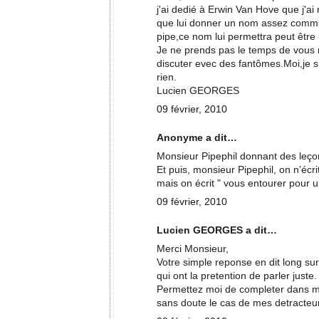
j'ai dedié à Erwin Van Hove que j'a
que lui donner un nom assez comm
pipe,ce nom lui permettra peut être u
Je ne prends pas le temps de vous 
discuter evec des fantômes.Moi,je si
rien.
Lucien GEORGES
09 février, 2010
Anonyme a dit…
Monsieur Pipephil donnant des leçons
Et puis, monsieur Pipephil, on n’écri
mais on écrit " vous entourer pour un
09 février, 2010
Lucien GEORGES a dit…
Merci Monsieur,
Votre simple reponse en dit long sur
qui ont la pretention de parler juste.
Permettez moi de completer dans mon
sans doute le cas de mes detracteu