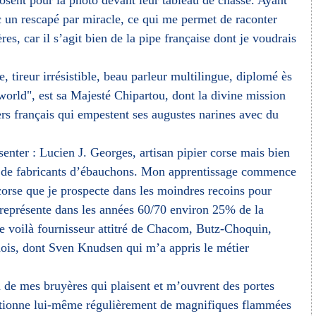
osent pour la photo devant leur tableau de chasse. Ayant
c un rescapé par miracle, ce qui me permet de raconter
s, car il s’agit bien de la pipe française dont je voudrais
e, tireur irrésistible, beau parleur multilingue, diplomé ès
world", est sa Majesté Chipartou, dont la divine mission
rs français qui empestent ses augustes narines avec du
nter : Lucien J. Georges, artisan pipier corse mais bien
re de fabricants d’ébauchons. Mon apprentissage commence
corse que je prospecte dans les moindres recoins pour
 représente dans les années 60/70 environ 25% de la
 voilà fournisseur attitré de Chacom, Butz-Choquin,
anois, dont Sven Knudsen qui m’a appris le métier
on de mes bruyères qui plaisent et m’ouvrent des portes
ectionne lui-même régulièrement de magnifiques flammées