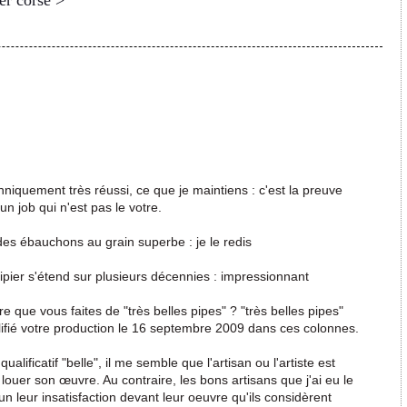
er corse >
techniquement très réussi, ce que je maintiens : c'est la preuve
n job qui n'est pas le votre.
des ébauchons au grain superbe : je le redis
pier s'étend sur plusieurs décennies : impressionnant
ire que vous faites de "très belles pipes" ? "très belles pipes"
lifié votre production le 16 septembre 2009 dans ces colonnes.
lificatif "belle", il me semble que l'artisan ou l'artiste est
louer son œuvre. Au contraire, les bons artisans que j'ai eu le
n leur insatisfaction devant leur oeuvre qu'ils considèrent