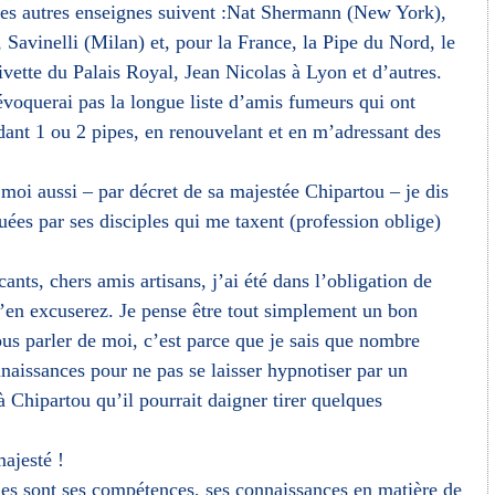
s autres enseignes suivent :Nat Shermann (New York),
Savinelli (Milan) et, pour la France, la Pipe du Nord, le
ivette du Palais Royal, Jean Nicolas à Lyon et d’autres.
’évoquerai pas la longue liste d’amis fumeurs qui ont
nt 1 ou 2 pipes, en renouvelant et en m’adressant des
moi aussi – par décret de sa majestée Chipartou – je dis
uées par ses disciples qui me taxent (profession oblige)
nts, chers amis artisans, j’ai été dans l’obligation de
’en excuserez. Je pense être tout simplement un bon
vous parler de moi, c’est parce que je sais que nombre
naissances pour ne pas se laisser hypnotiser par un
à Chipartou qu’il pourrait daigner tirer quelques
majesté !
les sont ses compétences, ses connaissances en matière de