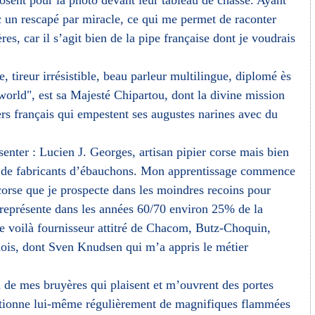
osent pour la photo devant leur tableau de chasse. Ayant
c un rescapé par miracle, ce qui me permet de raconter
s, car il s’agit bien de la pipe française dont je voudrais
e, tireur irrésistible, beau parleur multilingue, diplomé ès
world", est sa Majesté Chipartou, dont la divine mission
rs français qui empestent ses augustes narines avec du
nter : Lucien J. Georges, artisan pipier corse mais bien
re de fabricants d’ébauchons. Mon apprentissage commence
corse que je prospecte dans les moindres recoins pour
 représente dans les années 60/70 environ 25% de la
 voilà fournisseur attitré de Chacom, Butz-Choquin,
anois, dont Sven Knudsen qui m’a appris le métier
on de mes bruyères qui plaisent et m’ouvrent des portes
ectionne lui-même régulièrement de magnifiques flammées