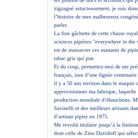
les plombs de ducs et archiducs qui p
zigzagué astucieusement, je suis don
l’histoire de mes malheureux congénère
parler.
La fine gâchette de cette chasse royal
sciences pipières "everywhere in the 
est de massacrer ces manants de pipie
tabac gris qui pue.
Et du coup, permettez-moi de me prése
français, issu d’une lignée centenai
il y a 50 ans environ dans le maquis 
approvisionner ma fabrique, laquelle
production mondiale d’ébauchons. Me
Savinelli et des meilleurs artisans d
d’artisan pipier en 1975.
Me revoilà titulaire jusqu’à la finiti
dont celle de Zino Davidoff qui sél