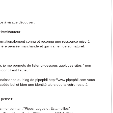
ce à visage découvert :
r.html#auteur
nternationalement connu et reconnu une ressource mise à
arrière pensée marchande et qui n'a rien de surnaturel.
 je me permets de lister ci-dessous quelques sites * non
dont il est l'auteur.
naissance du blog de pipephil http://www.pipephil.com vous
ède bel et bien une identité alors que la votre reste à
s pensez.
es mentionnant "Pipes: Logos et Estampilles"