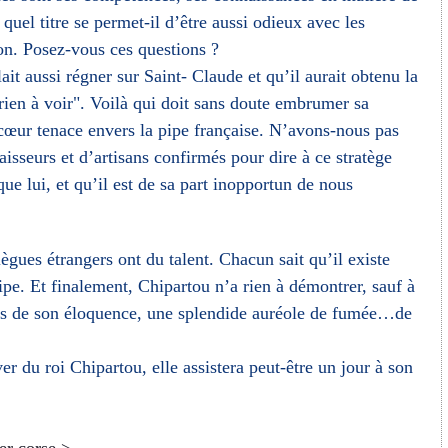
 quel titre se permet-il d’être aussi odieux avec les
ion. Posez-vous ces questions ?
lait aussi régner sur Saint- Claude et qu’il aurait obtenu la
 rien à voir". Voilà qui doit sans doute embrumer sa
ncœur tenace envers la pipe française. N’avons-nous pas
sseurs et d’artisans confirmés pour dire à ce stratège
ue lui, et qu’il est de sa part inopportun de nous
ègues étrangers ont du talent. Chacun sait qu’il existe
pipe. Et finalement, Chipartou n’a rien à démontrer, sauf à
vers de son éloquence, une splendide auréole de fumée…de
r du roi Chipartou, elle assistera peut-être un jour à son