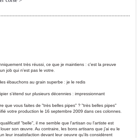
er corse >
techniquement très réussi, ce que je maintiens : c'est la preuve
n job qui n'est pas le votre.
des ébauchons au grain superbe : je le redis
pier s'étend sur plusieurs décennies : impressionnant
ire que vous faites de "très belles pipes" ? "très belles pipes"
lifié votre production le 16 septembre 2009 dans ces colonnes.
lificatif "belle", il me semble que l'artisan ou l'artiste est
louer son œuvre. Au contraire, les bons artisans que j'ai eu le
n leur insatisfaction devant leur oeuvre qu'ils considèrent