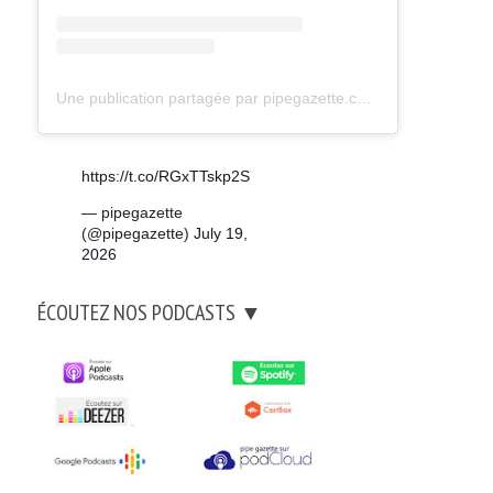
Une publication partagée par pipegazette.com (@pipegazette)
https://t.co/RGxTTskp2S
— pipegazette
(@pipegazette)
July 19,
2026
ÉCOUTEZ NOS PODCASTS ▼