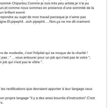
i nommé Chipartou.Comme je suis très peu artiste,je n'ai pu
un,et comme nous sommes en presence d'une sommité de la
n brillant avenir.
repondre au sujet de mon travail parceque je n'aime pas
gne.Et,pipephil...euh pipephil.....Non,ça ne me dit vraiment
 de modestie, c’est l’hôpital qui se moque de la charité !
t pas : " …vous entourer pour un job qui n'est pas le votre ",
 job qui n'est pas le vôtre ".
 les rectifications que devraient apporter à leur langage ceux
 propre langage "il y a des anes bourrés d'instruction".C'est
rs.