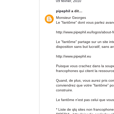
09 février, 2010
pipephil
a dit…
Monsieur Georges
Le "fantôme" dont vous parlez avan
http://www.pipephil.eu/logos/about-f
Le "fantôme" partage sur un site i
disposition sans but lucratif, sans 
http://www.pipephil.eu
Puisque vous crachez dans la soupe,
francophones qui citent la ressource 
Quand, de plus, vous aurez pris con
conviendrez que votre "fantôme" poss
construire.
Le fantôme n'est pas celui que vou
* Liste de qlq sites non francophon