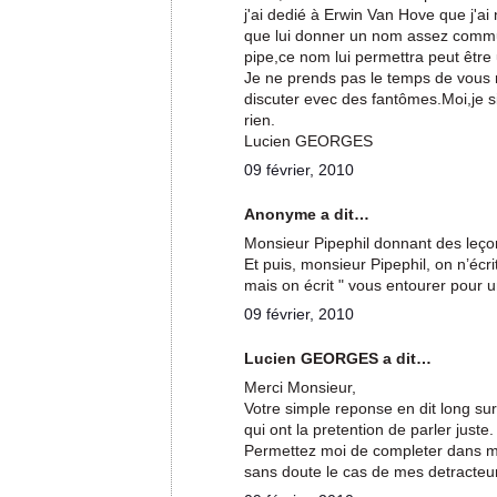
j'ai dedié à Erwin Van Hove que j'a
que lui donner un nom assez comm
pipe,ce nom lui permettra peut être u
Je ne prends pas le temps de vous 
discuter evec des fantômes.Moi,je si
rien.
Lucien GEORGES
09 février, 2010
Anonyme a dit…
Monsieur Pipephil donnant des leçons
Et puis, monsieur Pipephil, on n’écri
mais on écrit " vous entourer pour un
09 février, 2010
Lucien GEORGES a dit…
Merci Monsieur,
Votre simple reponse en dit long sur
qui ont la pretention de parler juste.
Permettez moi de completer dans mon
sans doute le cas de mes detracteu