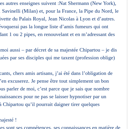
s autres enseignes suivent :Nat Shermann (New York),
Savinelli (Milan) et, pour la France, la Pipe du Nord, le
ivette du Palais Royal, Jean Nicolas à Lyon et d’autres.
’évoquerai pas la longue liste d’amis fumeurs qui ont
nt 1 ou 2 pipes, en renouvelant et en m’adressant des
moi aussi – par décret de sa majestée Chipartou – je dis
uées par ses disciples qui me taxent (profession oblige)
nts, chers amis artisans, j’ai été dans l’obligation de
’en excuserez. Je pense être tout simplement un bon
vous parler de moi, c’est parce que je sais que nombre
naissances pour ne pas se laisser hypnotiser par un
à Chipartou qu’il pourrait daigner tirer quelques
majesté !
les sont ses compétences, ses connaissances en matière de