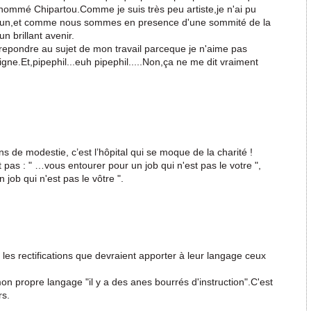
i nommé Chipartou.Comme je suis très peu artiste,je n'ai pu
un,et comme nous sommes en presence d'une sommité de la
n brillant avenir.
repondre au sujet de mon travail parceque je n'aime pas
gne.Et,pipephil...euh pipephil.....Non,ça ne me dit vraiment
 de modestie, c’est l’hôpital qui se moque de la charité !
t pas : " …vous entourer pour un job qui n'est pas le votre ",
 job qui n'est pas le vôtre ".
 les rectifications que devraient apporter à leur langage ceux
 propre langage "il y a des anes bourrés d'instruction".C'est
rs.