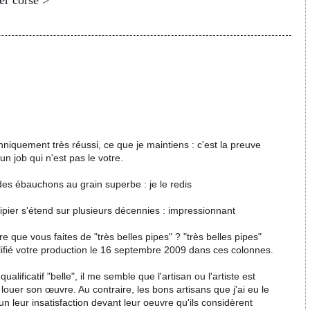
er corse >
techniquement très réussi, ce que je maintiens : c'est la preuve
n job qui n'est pas le votre.
des ébauchons au grain superbe : je le redis
pier s'étend sur plusieurs décennies : impressionnant
ire que vous faites de "très belles pipes" ? "très belles pipes"
lifié votre production le 16 septembre 2009 dans ces colonnes.
lificatif "belle", il me semble que l'artisan ou l'artiste est
louer son œuvre. Au contraire, les bons artisans que j'ai eu le
n leur insatisfaction devant leur oeuvre qu'ils considèrent