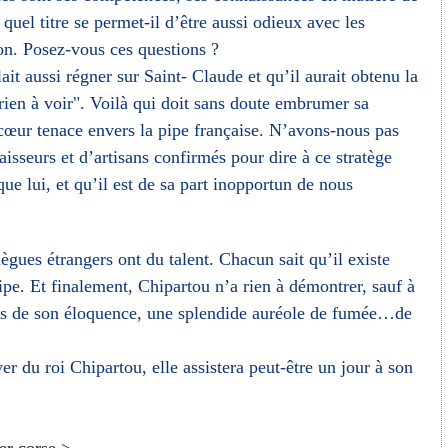
 quel titre se permet-il d’être aussi odieux avec les
ion. Posez-vous ces questions ?
lait aussi régner sur Saint- Claude et qu’il aurait obtenu la
 rien à voir". Voilà qui doit sans doute embrumer sa
ncœur tenace envers la pipe française. N’avons-nous pas
sseurs et d’artisans confirmés pour dire à ce stratège
ue lui, et qu’il est de sa part inopportun de nous
ègues étrangers ont du talent. Chacun sait qu’il existe
pipe. Et finalement, Chipartou n’a rien à démontrer, sauf à
vers de son éloquence, une splendide auréole de fumée…de
r du roi Chipartou, elle assistera peut-être un jour à son