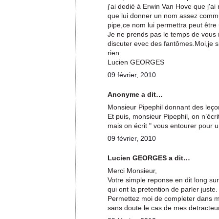
j'ai dedié à Erwin Van Hove que j'a
que lui donner un nom assez comm
pipe,ce nom lui permettra peut être u
Je ne prends pas le temps de vous 
discuter evec des fantômes.Moi,je si
rien.
Lucien GEORGES
09 février, 2010
Anonyme a dit…
Monsieur Pipephil donnant des leçons
Et puis, monsieur Pipephil, on n’écri
mais on écrit " vous entourer pour un
09 février, 2010
Lucien GEORGES a dit…
Merci Monsieur,
Votre simple reponse en dit long sur
qui ont la pretention de parler juste.
Permettez moi de completer dans mon
sans doute le cas de mes detracteu