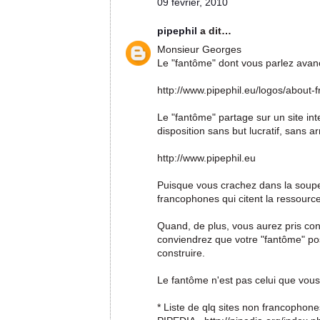
09 février, 2010
pipephil
a dit…
Monsieur Georges
Le "fantôme" dont vous parlez avan
http://www.pipephil.eu/logos/about-f
Le "fantôme" partage sur un site i
disposition sans but lucratif, sans 
http://www.pipephil.eu
Puisque vous crachez dans la soupe,
francophones qui citent la ressource 
Quand, de plus, vous aurez pris con
conviendrez que votre "fantôme" poss
construire.
Le fantôme n'est pas celui que vou
* Liste de qlq sites non francophon