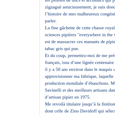
les plombs de ducs et archiducs qui p
zigzagué astucieusement, je suis don
l’histoire de mes malheureux congénère
parler.
La fine gâchette de cette chasse royal
sciences pipières "everywhere in the 
est de massacrer ces manants de pipie
tabac gris qui pue.
Et du coup, permettez-moi de me prése
français, issu d’une lignée centenai
il y a 50 ans environ dans le maquis 
approvisionner ma fabrique, laquelle
production mondiale d’ébauchons. Me
Savinelli et des meilleurs artisans d
d’artisan pipier en 1975.
Me revoilà titulaire jusqu’à la finiti
dont celle de Zino Davidoff qui sél