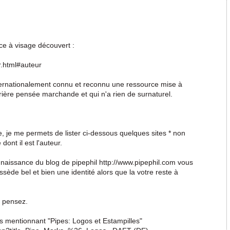
ce à visage découvert :
r.html#auteur
nternationalement connu et reconnu une ressource mise à
arrière pensée marchande et qui n'a rien de surnaturel.
 je me permets de lister ci-dessous quelques sites * non
dont il est l'auteur.
naissance du blog de pipephil http://www.pipephil.com vous
ède bel et bien une identité alors que la votre reste à
s pensez.
es mentionnant "Pipes: Logos et Estampilles"