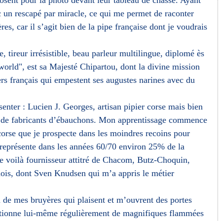
osent pour la photo devant leur tableau de chasse. Ayant
c un rescapé par miracle, ce qui me permet de raconter
s, car il s’agit bien de la pipe française dont je voudrais
e, tireur irrésistible, beau parleur multilingue, diplomé ès
world", est sa Majesté Chipartou, dont la divine mission
rs français qui empestent ses augustes narines avec du
nter : Lucien J. Georges, artisan pipier corse mais bien
re de fabricants d’ébauchons. Mon apprentissage commence
corse que je prospecte dans les moindres recoins pour
 représente dans les années 60/70 environ 25% de la
 voilà fournisseur attitré de Chacom, Butz-Choquin,
anois, dont Sven Knudsen qui m’a appris le métier
on de mes bruyères qui plaisent et m’ouvrent des portes
ectionne lui-même régulièrement de magnifiques flammées