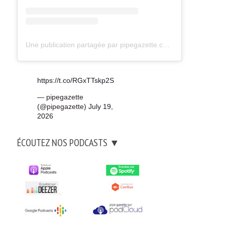
Une publication partagée par pipegazette.com (@pipegazette)
https://t.co/RGxTTskp2S
— pipegazette
(@pipegazette)
July 19,
2026
ÉCOUTEZ NOS PODCASTS ▼