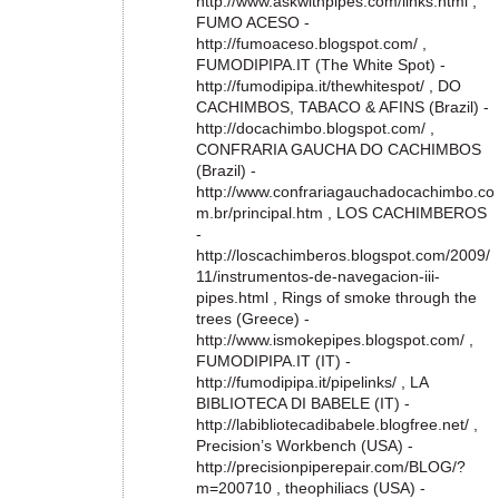
http://www.askwithpipes.com/links.html ,
FUMO ACESO -
http://fumoaceso.blogspot.com/ ,
FUMODIPIPA.IT (The White Spot) -
http://fumodipipa.it/thewhitespot/ , DO
CACHIMBOS, TABACO & AFINS (Brazil) -
http://docachimbo.blogspot.com/ ,
CONFRARIA GAUCHA DO CACHIMBOS
(Brazil) -
http://www.confrariagauchadocachimbo.co
m.br/principal.htm , LOS CACHIMBEROS
-
http://loscachimberos.blogspot.com/2009/
11/instrumentos-de-navegacion-iii-
pipes.html , Rings of smoke through the
trees (Greece) -
http://www.ismokepipes.blogspot.com/ ,
FUMODIPIPA.IT (IT) -
http://fumodipipa.it/pipelinks/ , LA
BIBLIOTECA DI BABELE (IT) -
http://labibliotecadibabele.blogfree.net/ ,
Precision’s Workbench (USA) -
http://precisionpiperepair.com/BLOG/?
m=200710 , theophiliacs (USA) -