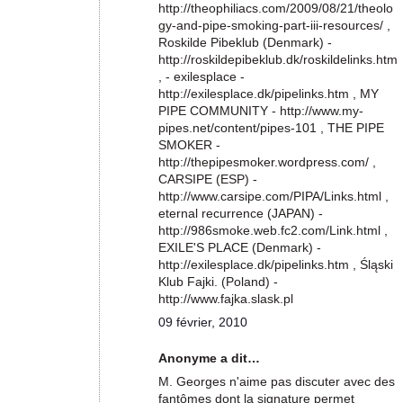
http://theophiliacs.com/2009/08/21/theolo
gy-and-pipe-smoking-part-iii-resources/ ,
Roskilde Pibeklub (Denmark) -
http://roskildepibeklub.dk/roskildelinks.htm
, - exilesplace -
http://exilesplace.dk/pipelinks.htm , MY
PIPE COMMUNITY - http://www.my-
pipes.net/content/pipes-101 , THE PIPE
SMOKER -
http://thepipesmoker.wordpress.com/ ,
CARSIPE (ESP) -
http://www.carsipe.com/PIPA/Links.html ,
eternal recurrence (JAPAN) -
http://986smoke.web.fc2.com/Link.html ,
EXILE'S PLACE (Denmark) -
http://exilesplace.dk/pipelinks.htm , Śląski
Klub Fajki. (Poland) -
http://www.fajka.slask.pl
09 février, 2010
Anonyme a dit…
M. Georges n'aime pas discuter avec des
fantômes dont la signature permet