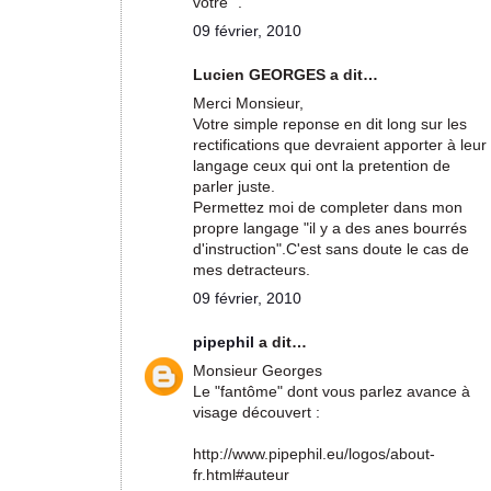
vôtre ".
09 février, 2010
Lucien GEORGES a dit…
Merci Monsieur,
Votre simple reponse en dit long sur les
rectifications que devraient apporter à leur
langage ceux qui ont la pretention de
parler juste.
Permettez moi de completer dans mon
propre langage "il y a des anes bourrés
d'instruction".C'est sans doute le cas de
mes detracteurs.
09 février, 2010
pipephil
a dit…
Monsieur Georges
Le "fantôme" dont vous parlez avance à
visage découvert :
http://www.pipephil.eu/logos/about-
fr.html#auteur