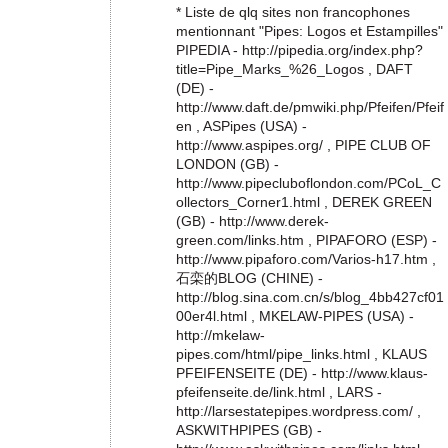
* Liste de qlq sites non francophones
mentionnant "Pipes: Logos et Estampilles"
PIPEDIA - http://pipedia.org/index.php?
title=Pipe_Marks_%26_Logos , DAFT
(DE) -
http://www.daft.de/pmwiki.php/Pfeifen/Pfeif
en , ASPipes (USA) -
http://www.aspipes.org/ , PIPE CLUB OF
LONDON (GB) -
http://www.pipecluboflondon.com/PCoL_C
ollectors_Corner1.html , DEREK GREEN
(GB) - http://www.derek-
green.com/links.htm , PIPAFORO (ESP) -
http://www.pipaforo.com/Varios-h17.htm ,
石栾的BLOG (CHINE) -
http://blog.sina.com.cn/s/blog_4bb427cf01
00er4l.html , MKELAW-PIPES (USA) -
http://mkelaw-
pipes.com/html/pipe_links.html , KLAUS
PFEIFENSEITE (DE) - http://www.klaus-
pfeifenseite.de/link.html , LARS -
http://larsestatepipes.wordpress.com/ ,
ASKWITHPIPES (GB) -