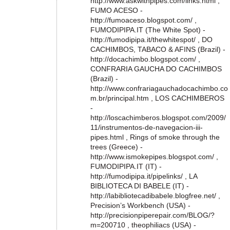
http://www.askwithpipes.com/links.html ,
FUMO ACESO -
http://fumoaceso.blogspot.com/ ,
FUMODIPIPA.IT (The White Spot) -
http://fumodipipa.it/thewhitespot/ , DO
CACHIMBOS, TABACO & AFINS (Brazil) -
http://docachimbo.blogspot.com/ ,
CONFRARIA GAUCHA DO CACHIMBOS
(Brazil) -
http://www.confrariagauchadocachimbo.co
m.br/principal.htm , LOS CACHIMBEROS
-
http://loscachimberos.blogspot.com/2009/
11/instrumentos-de-navegacion-iii-
pipes.html , Rings of smoke through the
trees (Greece) -
http://www.ismokepipes.blogspot.com/ ,
FUMODIPIPA.IT (IT) -
http://fumodipipa.it/pipelinks/ , LA
BIBLIOTECA DI BABELE (IT) -
http://labibliotecadibabele.blogfree.net/ ,
Precision’s Workbench (USA) -
http://precisionpiperepair.com/BLOG/?
m=200710 , theophiliacs (USA) -