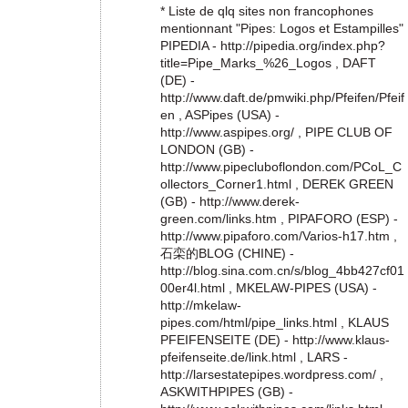
* Liste de qlq sites non francophones
mentionnant "Pipes: Logos et Estampilles"
PIPEDIA - http://pipedia.org/index.php?
title=Pipe_Marks_%26_Logos , DAFT
(DE) -
http://www.daft.de/pmwiki.php/Pfeifen/Pfeif
en , ASPipes (USA) -
http://www.aspipes.org/ , PIPE CLUB OF
LONDON (GB) -
http://www.pipecluboflondon.com/PCoL_C
ollectors_Corner1.html , DEREK GREEN
(GB) - http://www.derek-
green.com/links.htm , PIPAFORO (ESP) -
http://www.pipaforo.com/Varios-h17.htm ,
石栾的BLOG (CHINE) -
http://blog.sina.com.cn/s/blog_4bb427cf01
00er4l.html , MKELAW-PIPES (USA) -
http://mkelaw-
pipes.com/html/pipe_links.html , KLAUS
PFEIFENSEITE (DE) - http://www.klaus-
pfeifenseite.de/link.html , LARS -
http://larsestatepipes.wordpress.com/ ,
ASKWITHPIPES (GB) -