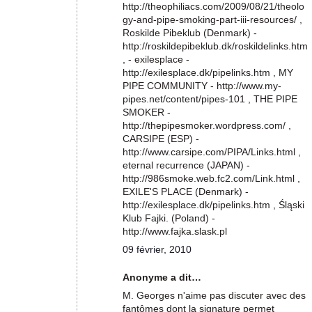
http://theophiliacs.com/2009/08/21/theolo
gy-and-pipe-smoking-part-iii-resources/ ,
Roskilde Pibeklub (Denmark) -
http://roskildepibeklub.dk/roskildelinks.htm
, - exilesplace -
http://exilesplace.dk/pipelinks.htm , MY
PIPE COMMUNITY - http://www.my-
pipes.net/content/pipes-101 , THE PIPE
SMOKER -
http://thepipesmoker.wordpress.com/ ,
CARSIPE (ESP) -
http://www.carsipe.com/PIPA/Links.html ,
eternal recurrence (JAPAN) -
http://986smoke.web.fc2.com/Link.html ,
EXILE'S PLACE (Denmark) -
http://exilesplace.dk/pipelinks.htm , Śląski
Klub Fajki. (Poland) -
http://www.fajka.slask.pl
09 février, 2010
Anonyme a dit…
M. Georges n'aime pas discuter avec des
fantômes dont la signature permet