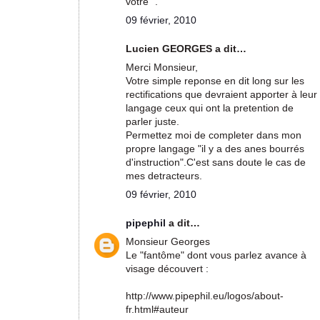
vôtre ".
09 février, 2010
Lucien GEORGES a dit…
Merci Monsieur,
Votre simple reponse en dit long sur les
rectifications que devraient apporter à leur
langage ceux qui ont la pretention de
parler juste.
Permettez moi de completer dans mon
propre langage "il y a des anes bourrés
d'instruction".C'est sans doute le cas de
mes detracteurs.
09 février, 2010
pipephil
a dit…
Monsieur Georges
Le "fantôme" dont vous parlez avance à
visage découvert :
http://www.pipephil.eu/logos/about-
fr.html#auteur