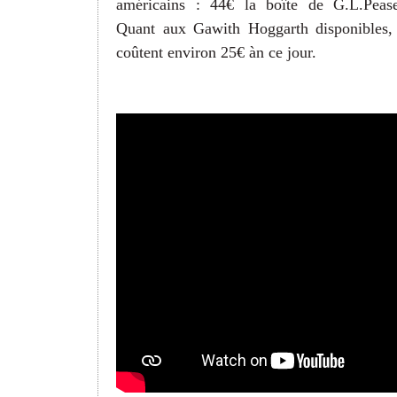
américains : 44€ la boîte de G.L.Peas
Quant aux Gawith Hoggarth disponibles, 
coûtent environ 25€ àn ce jour.