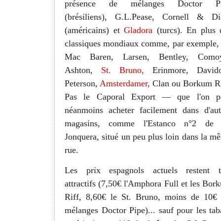
présence de mélanges Doctor Pi
(brésiliens), G.L.Pease, Cornell & Di
(américains) et
Gladora
(turcs).
En plus 
classiques mondiaux comme, par exemple, 
Mac Baren, Larsen, Bentley, Comoy
Ashton,
St. Bruno,
Erinmore, Davido
Peterson,
Amsterdamer,
Clan ou Borkum Ri
Pas le Caporal Export
—
que l'on p
néanmoins acheter facilement dans d'aut
magasins, comme l'Estanco n°2 de
Jonquera, situé un peu plus loin dans la m
rue.
Les prix espagnols actuels restent t
attractifs (7,50€ l'Amphora Full et les Bor
Riff, 8,60€ le St. Bruno, moins de 10€ 
mélanges Doctor Pipe)... sauf pour les tab