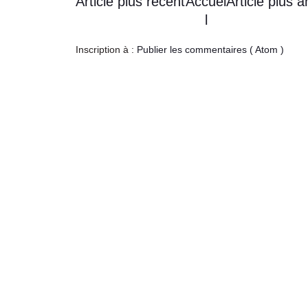
Article plus récent
Accuei
Article plus a
l
Inscription à :
Publier les commentaires ( Atom )