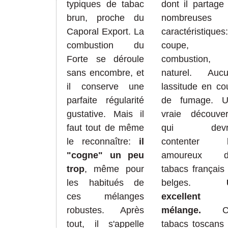
typiques de tabac
dont il p
artage
brun, proche du
nombreuses
Caporal Export.
L
a
caractéristiques:
combustion du
coupe, 
F
orte
se déroule
combustion, 
sans encombre, et
naturel. Auc
il
conserve
une
lassitude
en
cou
parfaite régularité
de fumage.
gustative. Mais il
vraie découver
faut
tout de même
qui devra
le reco
nnaître:
il
contenter l
"cogne"
un peu
amoureux d
trop
,
même pour
tabacs
français
les hab
itués de
belges.
ces mélanges
e
xcellent
robustes.
A
près
mélange
.
tout, il s'app
elle
tabacs
toscans