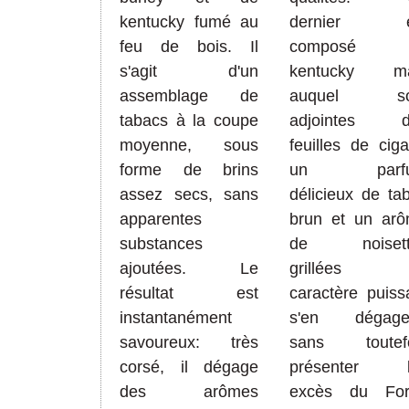
kentucky fumé
a
u
dernier e
feu de bois. Il
composé 
s'agit d'un
kentucky ma
assemblage de
auquel so
tabacs
à la coupe
adjointes d
moyenne
,
sous
feuilles de
ciga
forme de brins
un
par
assez secs, sans
délicieux
de ta
apparentes
brun
et
un arô
substances
de noisett
a
joutées
. Le
grillées 
résultat est
caractère puiss
i
ns
tantanément
s'en dégage
savoureux: très
sans toutefo
corsé, il dégage
présenter l
des arômes
excès du For