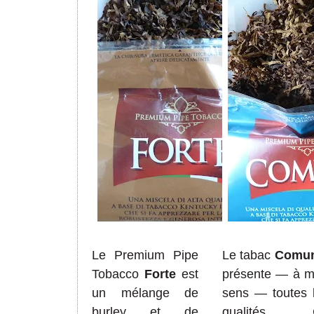
Le Premium Pipe
Le
tabac
Comu
Tobacco
Forte
est
présente
— à m
un mélange
de
sen
s
— toutes 
burley et de
qualités. 