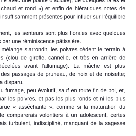
rune avec une pointe d’acidité), de quelques rares et
chaud et rond ») et enfin de hiératiques notes de
nsuffisamment présentes pour influer sur l’équilibre
ent, les senteurs sont plus florales avec quelques
 par une réminiscence pâtissière.
 mélange s’arrondit, les poivres cèdent le terrain à
 (clou de girofle, cannelle, et très en arrière de
décelées avant l'allumage). La mâche est plus
 des passages de pruneau, de noix et de noisette;
a disparu.
 fumage, peu évolutif, sauf en toute fin de bol, et,
r les poivres, et pas les plus ronds et ni les plus
arue « asséchante », comme si la maturation du
e le comparerais volontiers à un adolescent, certes
mais turbulent, indiscipliné, manquant de la sagesse