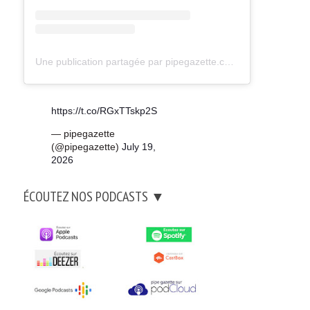
Une publication partagée par pipegazette.com (@pipegazette)
https://t.co/RGxTTskp2S
— pipegazette
(@pipegazette)
July 19,
2026
ÉCOUTEZ NOS PODCASTS ▼