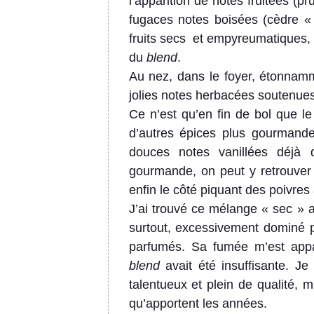
l’apparition de notes fruitées (p
fugaces notes boisées (cèdre « 
fruits secs et empyreumatiques, i
du
blend
.
Au nez, dans le foyer, étonnamm
jolies notes herbacées soutenues
Ce n’est qu’en fin de bol que le
d’autres épices plus gourmandes
douces notes vanillées déjà 
gourmande, on peut y retrouver
enfin le côté piquant des poivres 
J’ai trouvé ce mélange « sec » au
surtout, excessivement dominé pa
parfumés. Sa fumée m’est app
blend
avait été insuffisante. J
talentueux et plein de qualité, 
qu’apportent les années.