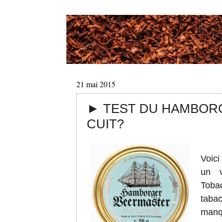
21 mai 2015
► TEST DU HAMBOR
CUIT?
Voic
un v
Tobac
tabac
manqu