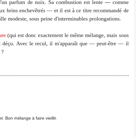
d'un parfum de noix. Sa combustion est lente
—
comme
aux brins enchevêtrés
— et il est à ce titre recommandé de
ille modeste, sous peine d'interminables prolongations.
ure
(qui est donc exactement le même mélange, mais sous
 déçu. Avec le recul, il m'apparaît que
— peut-être
— il
 ?
t. Bon mélange à faire vieillir.