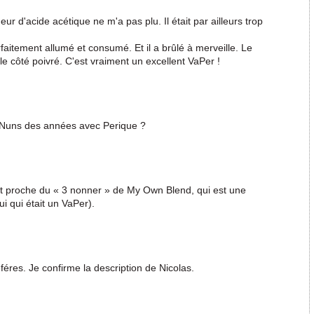
'odeur d'acide acétique ne m'a pas plu. Il était par ailleurs trop
arfaitement allumé et consumé. Et il a brûlé à merveille. Le
le côté poivré. C'est vraiment un excellent VaPer !
e Nuns des années avec Perique ?
est proche du « 3 nonner » de My Own Blend, qui est une
ui qui était un VaPer).
féres. Je confirme la description de Nicolas.