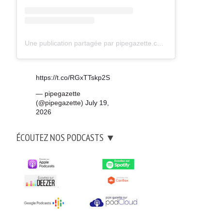
Une publication partagée par pipegazette.com (@pipegazette)
https://t.co/RGxTTskp2S
— pipegazette
(@pipegazette)
July 19,
2026
ÉCOUTEZ NOS PODCASTS ▼