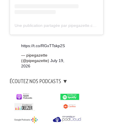
Une publication partagée par pipegazette.com (@pipegazette)
https://t.co/RGxTTskp2S
— pipegazette
(@pipegazette)
July 19,
2026
ÉCOUTEZ NOS PODCASTS ▼