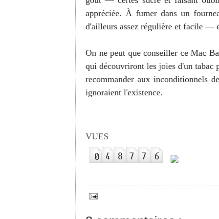
goût
— certes
sucré et faisant oub
appréciée. À fumer dans un fournea
d'ailleurs assez régulière et facile
— e
On ne peut que conseiller ce Mac B
qui découvriront les joies d'un taba
recommander aux inconditionnels de t
ignoraient l'existence.
VUES