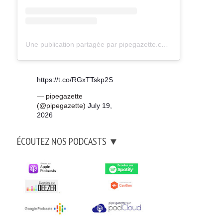
Une publication partagée par pipegazette.com (@pipegazette)
https://t.co/RGxTTskp2S
— pipegazette
(@pipegazette)
July 19,
2026
ÉCOUTEZ NOS PODCASTS ▼