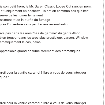
is son petit frère, le Mc Baren Classic Loose Cut (ancien nom:
i, et uniquement en pochette. Ils ont en commun ces qualités:
éserve de les fumer lentement
quasiment toute la durée du fumage
rès l'ouverture sans perdre leur aromatisation
ouve pas dans les aros "bas de gamme" du genre Alsbo,
t bien trouver dans les aros plus prestigieux Larsen, Winslow,
stématiquement le cas, hélas.
 appréciable quand on fume rarement des aromatiques.
eil pour la vanille caramel ! libre a vous de vous intoxiqer
ques !
eil pour la vanille caramel ! libre a vous de vous intoxiqer