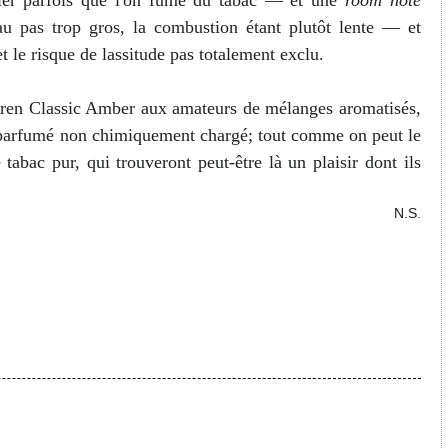
lier parfois que l'on fume du tabac
— et une
room note
u pas trop gros, la combustion étant plutôt lente
— et
t le risque de lassitude pas totalement exclu.
aren Classic Amber aux amateurs de mélanges aromatisés,
c parfumé non chimiquement chargé; tout comme on peut le
abac pur, qui trouveront peut-être là un plaisir dont ils
N.S.