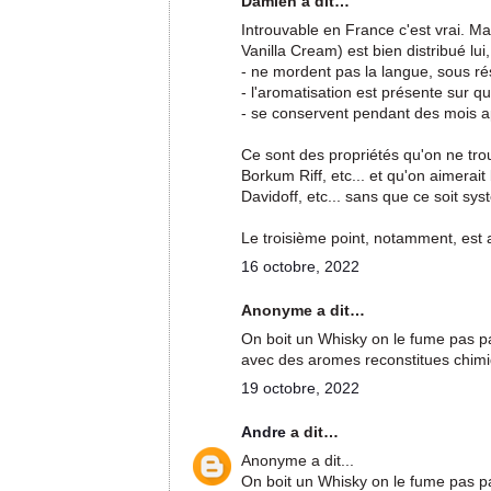
Damien a dit…
Introuvable en France c'est vrai. Ma
Vanilla Cream) est bien distribué lu
- ne mordent pas la langue, sous r
- l'aromatisation est présente sur 
- se conservent pendant des mois ap
Ce sont des propriétés qu'on ne tr
Borkum Riff, etc... et qu'on aimerai
Davidoff, etc... sans que ce soit sy
Le troisième point, notamment, est
16 octobre, 2022
Anonyme a dit…
On boit un Whisky on le fume pas par
avec des aromes reconstitues chimi
19 octobre, 2022
Andre
a dit…
Anonyme a dit...
On boit un Whisky on le fume pas par