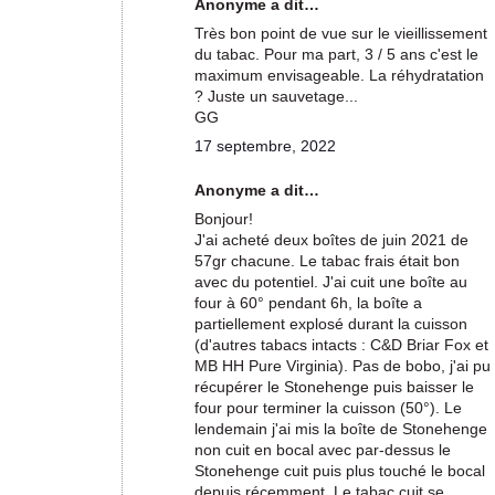
Anonyme a dit…
Très bon point de vue sur le vieillissement
du tabac. Pour ma part, 3 / 5 ans c'est le
maximum envisageable. La réhydratation
? Juste un sauvetage...
GG
17 septembre, 2022
Anonyme a dit…
Bonjour!
J'ai acheté deux boîtes de juin 2021 de
57gr chacune. Le tabac frais était bon
avec du potentiel. J'ai cuit une boîte au
four à 60° pendant 6h, la boîte a
partiellement explosé durant la cuisson
(d'autres tabacs intacts : C&D Briar Fox et
MB HH Pure Virginia). Pas de bobo, j'ai pu
récupérer le Stonehenge puis baisser le
four pour terminer la cuisson (50°). Le
lendemain j'ai mis la boîte de Stonehenge
non cuit en bocal avec par-dessus le
Stonehenge cuit puis plus touché le bocal
depuis récemment. Le tabac cuit se