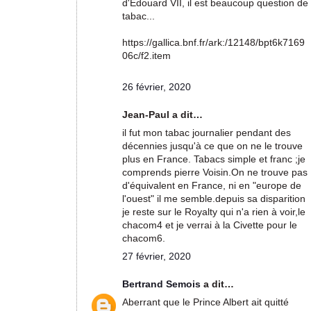
d'Edouard VII, il est beaucoup question de
tabac...
https://gallica.bnf.fr/ark:/12148/bpt6k7169
06c/f2.item
26 février, 2020
Jean-Paul a dit…
il fut mon tabac journalier pendant des
décennies jusqu'à ce que on ne le trouve
plus en France. Tabacs simple et franc ;je
comprends pierre Voisin.On ne trouve pas
d'équivalent en France, ni en "europe de
l'ouest" il me semble.depuis sa disparition
je reste sur le Royalty qui n'a rien à voir,le
chacom4 et je verrai à la Civette pour le
chacom6.
27 février, 2020
Bertrand Semois
a dit…
Aberrant que le Prince Albert ait quitté