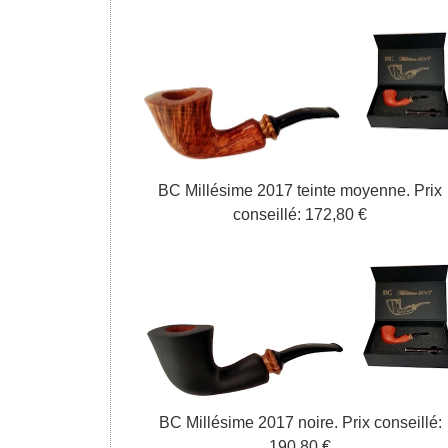
BC Millésime
2017
tein
te
moyenne
.
P
rix
conseill
é:
172
,
8
0 €
BC Millésime
2017
noire
.
P
rix conseill
é:
190
,
8
0 €