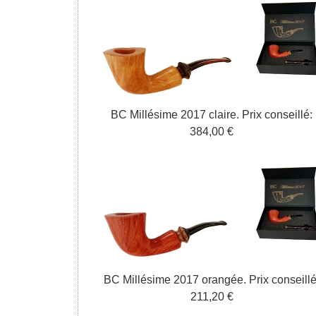
BC Millésime
2017
claire
.
P
rix conseill
é:
3
84
,
0
0 €
BC Millésime
2017
orangée
.
P
rix conseill
é
2
11
,
20 €