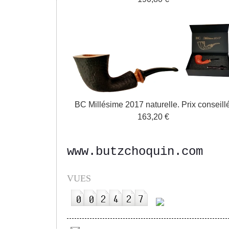
BC Millésime
2017 naturelle.
P
rix conseill
é
163
,
20 €
www.butzchoquin.com
VUES