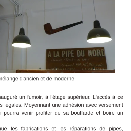
élange d'ancien et de moderne
nauguré
un fumoir, à l'étage supérieur.
L'accès à ce
ns
l
égales
.
Moyenna
nt une adhésion
avec versement
 pourra venir profiter de sa bouffarde et boire un
tinue
les fabrications
et
les
répar
ations de pipes,