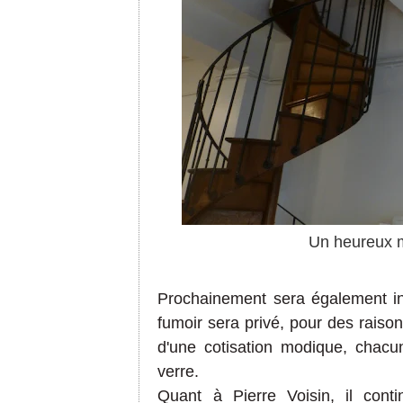
Un heureux m
Prochainemen
t
sera également
i
fumoir
sera privé, pour des raiso
d'une cotisation modique, chacun
verre.
Quant
à Pi
erre Voisin, il con