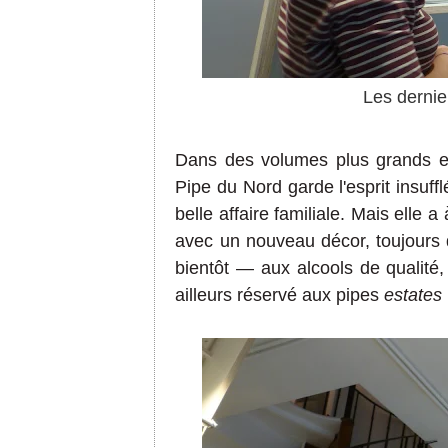
Les dernie
D
ans des
volumes
plus
grands
et
Pipe du Nord
garde l'esprit insuff
l
belle affaire familiale.
Mais elle a
avec
un nouveau décor,
touj
ours
bient
ôt
— aux alc
ools de qualité
,
a
illeurs
réservé
aux pipes
estates