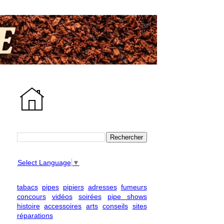
Select Language
▼
tabacs
pipes
pipiers
adresses
fumeurs
concours
vidéos
soirées
pipe shows
histoire
accessoires
arts
conseils
sites
réparations