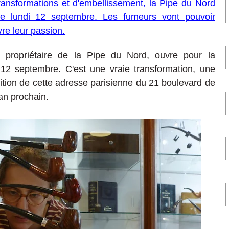
ansformations et d'embellissement, la Pipe du Nord
ce lundi 12 septembre. Les fumeurs vont pouvoir
vre leur passion.
e propriétaire de la Pipe du Nord, ouvre pour la
i 12 septembre.
C'est une
vraie transformation, une
ition
de cette adresse parisienne du 21 boulevard de
'an prochain.