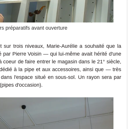
rs préparatifs avant ouverture
 sur trois
niveaux
,
Marie-Aurélie
a souha
ité
que la
é par Pierre Voisin
—
qui lui-même avait hérité d'une
à
coeur de
faire entrer
le magasin dans le 21° siècle,
dé
dié à la pip
e et
aux accessoires,
ainsi que
— très
 dans l'espac
e
situé en sous-sol
.
Un rayon sera par
(pipes d'occasion).