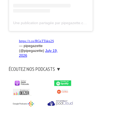
Une publication partagée par pipegazette.com (@pipegazette)
https://t.co/RGxTTskp2S
— pipegazette
(@pipegazette)
July 19,
2026
ÉCOUTEZ NOS PODCASTS ▼