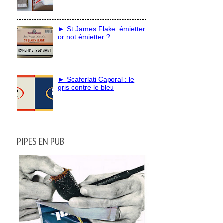
► St James Flake: émietter
or not émietter ?
► Scaferlati Caporal : le
gris contre le bleu
PIPES EN PUB