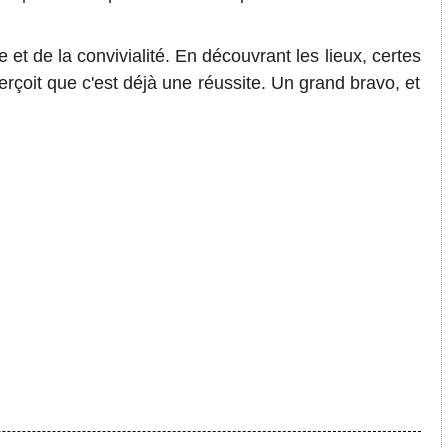
e
et d
e la convivialité
.
En
découvr
ant les l
ieux, certes
erçoit
que c'est
déjà une ré
ussite.
Un grand bravo, et