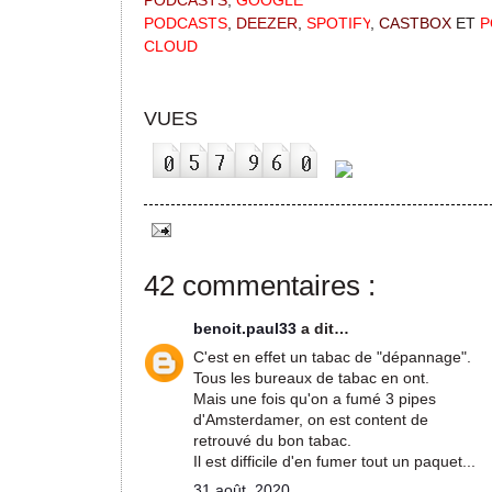
PODCASTS
,
GOOGLE
PODCASTS
,
DEEZER
,
SPOTIFY
,
CASTBOX
ET
P
CLOUD
VUES
42 commentaires :
benoit.paul33
a dit…
C'est en effet un tabac de "dépannage".
Tous les bureaux de tabac en ont.
Mais une fois qu'on a fumé 3 pipes
d'Amsterdamer, on est content de
retrouvé du bon tabac.
Il est difficile d'en fumer tout un paquet...
31 août, 2020