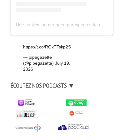
Une publication partagée par pipegazette.com (@pipegazette)
https://t.co/RGxTTskp2S
— pipegazette
(@pipegazette)
July 19,
2026
ÉCOUTEZ NOS PODCASTS ▼