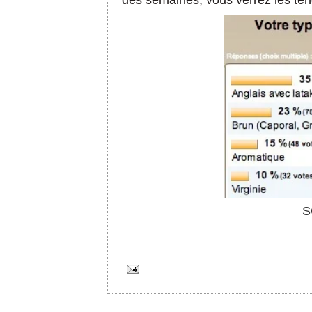
des semaines, vous verrez les tend
S