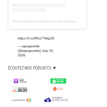
Une publication partagée par pipegazette.com (@pipegazette)
https://t.co/RGxTTskp2S
— pipegazette
(@pipegazette)
July 19,
2026
ÉCOUTEZ NOS PODCASTS ▼