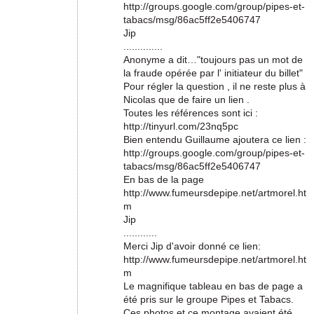
http://groups.google.com/group/pipes-et-
tabacs/msg/86ac5ff2e5406747
Jip
..............
Anonyme a dit…"toujours pas un mot de
la fraude opérée par l' initiateur du billet"
Pour régler la question , il ne reste plus à
Nicolas que de faire un lien .
Toutes les références sont ici :
http://tinyurl.com/23nq5pc
Bien entendu Guillaume ajoutera ce lien :
http://groups.google.com/group/pipes-et-
tabacs/msg/86ac5ff2e5406747
En bas de la page
http://www.fumeursdepipe.net/artmorel.ht
m
Jip
............
Merci Jip d'avoir donné ce lien:
http://www.fumeursdepipe.net/artmorel.ht
m
Le magnifique tableau en bas de page a
été pris sur le groupe Pipes et Tabacs.
Ces photos et ce montage avaient été