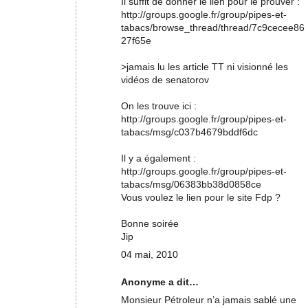
Il suffit de donner le lien pour le prouver :
http://groups.google.fr/group/pipes-et-
tabacs/browse_thread/thread/7c9cecee86
27f65e
>jamais lu les article TT ni visionné les
vidéos de senatorov
On les trouve ici :
http://groups.google.fr/group/pipes-et-
tabacs/msg/c037b4679bddf6dc
Il y a également :
http://groups.google.fr/group/pipes-et-
tabacs/msg/06383bb38d0858ce
Vous voulez le lien pour le site Fdp ?
Bonne soirée
Jip
04 mai, 2010
Anonyme a dit…
Monsieur Pétroleur n’a jamais sablé une