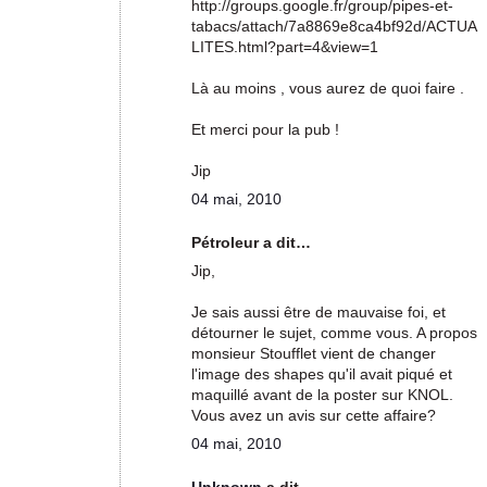
http://groups.google.fr/group/pipes-et-
tabacs/attach/7a8869e8ca4bf92d/ACTUA
LITES.html?part=4&view=1
Là au moins , vous aurez de quoi faire .
Et merci pour la pub !
Jip
04 mai, 2010
Pétroleur a dit…
Jip,
Je sais aussi être de mauvaise foi, et
détourner le sujet, comme vous. A propos
monsieur Stoufflet vient de changer
l'image des shapes qu'il avait piqué et
maquillé avant de la poster sur KNOL.
Vous avez un avis sur cette affaire?
04 mai, 2010