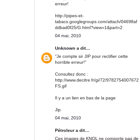
erreur!
http://pipes-et-
tabacs.googlegroups.com/attach/04698af
ddbad0f25/G.html?view=1&part=2
04 mai, 2010
Unknown
a dit…
"Je compte sir JIP pour rectifier cette
horrible erreur!"
Consultez donc :
http://www.decitre.fr/gi/72/9782754007672
FS.gif
Il y a un lien en bas de la page
Jip
04 mai, 2010
Pétroleur a dit…
Ces images de KNOL ne comporte pas de