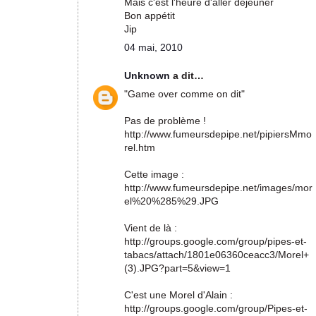
Mais c'est l'heure d'aller déjeuner
Bon appétit
Jip
04 mai, 2010
Unknown
a dit…
"Game over comme on dit"
Pas de problème !
http://www.fumeursdepipe.net/pipiersMmo
rel.htm
Cette image :
http://www.fumeursdepipe.net/images/mor
el%20%285%29.JPG
Vient de là :
http://groups.google.com/group/pipes-et-
tabacs/attach/1801e06360ceacc3/Morel+
(3).JPG?part=5&view=1
C'est une Morel d'Alain :
http://groups.google.com/group/Pipes-et-