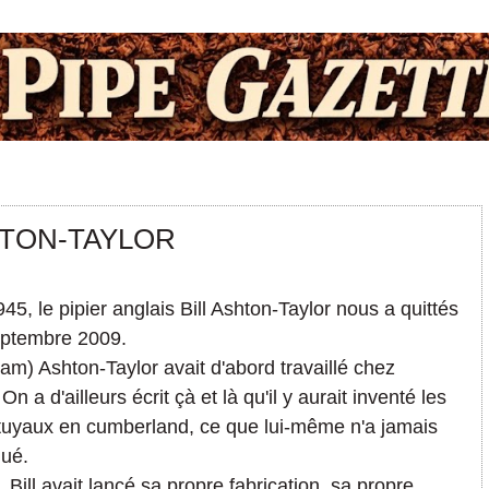
HTON-TAYLOR
45, le pipier anglais Bill Ashton-Taylor nous a quittés
eptembre 2009.
lliam) Ashton-Taylor avait d'abord travaillé chez
 On a d'ailleurs écrit çà et là qu'il y aurait inventé les
tuyaux en cumberland, ce que lui-même n'a jamais
qué.
 Bill avait lancé sa propre fabrication, sa propre