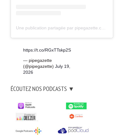
Une publication partagée par pipegazette.com (@pipegazette)
https://t.co/RGxTTskp2S
— pipegazette
(@pipegazette)
July 19,
2026
ÉCOUTEZ NOS PODCASTS ▼