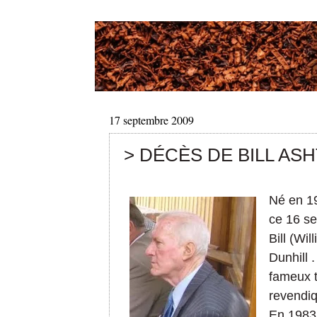
17 septembre 2009
> DÉCÈS DE BILL AS
Né en 19
ce 16 s
Bill (Wi
Dunhill .
fameux 
revendi
En 1983,