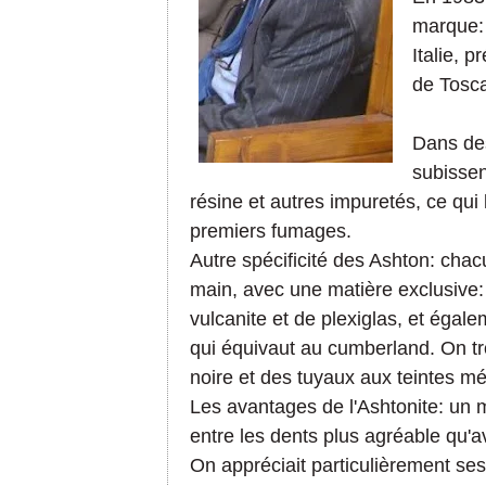
marque: 
Italie, p
de Tosca
Dans des
subissent
résine et autres impuretés, ce qu
premiers fumages.
Autre spécificité des Ashton: chac
main, avec une matière exclusive: 
vulcanite et de plexiglas, et égale
qui équivaut au cumberland.
On t
noire et des tuyaux aux teintes m
Les avantages de l'Ashtonite: un m
entre les dents plus agréable qu'a
On appréciait particulièrement se