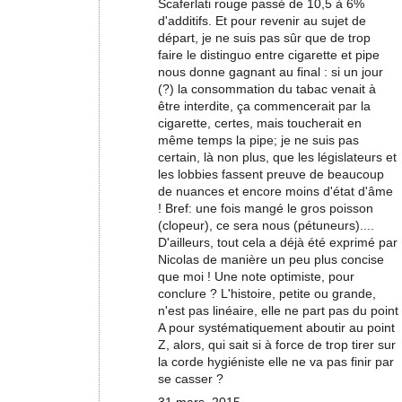
Scaferlati rouge passé de 10,5 à 6%
d'additifs. Et pour revenir au sujet de
départ, je ne suis pas sûr que de trop
faire le distinguo entre cigarette et pipe
nous donne gagnant au final : si un jour
(?) la consommation du tabac venait à
être interdite, ça commencerait par la
cigarette, certes, mais toucherait en
même temps la pipe; je ne suis pas
certain, là non plus, que les législateurs et
les lobbies fassent preuve de beaucoup
de nuances et encore moins d'état d'âme
! Bref: une fois mangé le gros poisson
(clopeur), ce sera nous (pétuneurs)....
D'ailleurs, tout cela a déjà été exprimé par
Nicolas de manière un peu plus concise
que moi ! Une note optimiste, pour
conclure ? L'histoire, petite ou grande,
n'est pas linéaire, elle ne part pas du point
A pour systématiquement aboutir au point
Z, alors, qui sait si à force de trop tirer sur
la corde hygiéniste elle ne va pas finir par
se casser ?