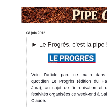
08 juin 2016
► Le Progrès, c'est la pipe 
Voici
l'
article paru ce matin dans
quotidien Le Progrès (édition du Ha
Jura)
,
au
su
jet
de l'intronisation et 
festivités
organisées
c
e
week-end à Sai
Claude
.